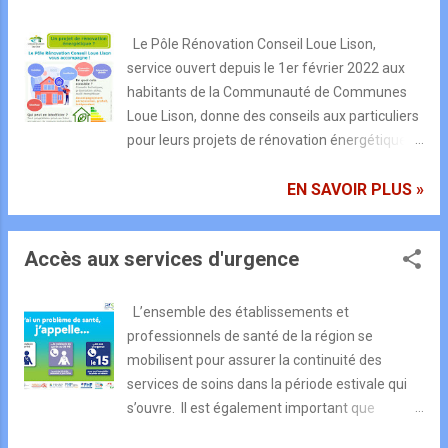
Le Pôle Rénovation Conseil Loue Lison,
service ouvert depuis le 1er février 2022 aux
habitants de la Communauté de Communes
Loue Lison, donne des conseils aux particuliers
pour leurs projets de rénovation énergétique.
Christophe Bernier, accompagnateur, est
l’interlocuteur des ménages et les
EN SAVOIR PLUS »
accompagne dans leurs projets. Il est joignable
au 07 88 84 40 93 ou par mail
Accès aux services d'urgence
renovationenergetique. louelison@gmail.com .
Les particuliers contactent directement
l’accompagnateur et la Communauté de
L’ensemble des établissements et
Communes ne réalise pas de démarchage
professionnels de santé de la région se
téléphonique ni de visite à domicile avant la
mobilisent pour assurer la continuité des
phase de travaux . Nous vous informons que
services de soins dans la période estivale qui
nous avons eu des retours de démarchage
s’ouvre. Il est également important que
d’une société parisienne se présentant comme
chacun soit sensibiliser sur les consignes