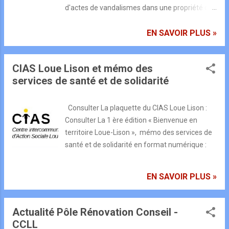
d'actes de vandalismes dans une propriété de
la commune de Goux-sous-Landet,
principalement sur leur terrasse, piscine et sur
EN SAVOIR PLUS »
le camion professionnel, survenus entre mardi
26 et mercredi 27 juillet 2022. La piscine a été
CIAS Loue Lison et mémo des
coupée, percée, tailladée, et totalement vidée.
services de santé et de solidarité
Différents objets situés à proximité ont été
déposé à l'intérieur. Après une étude des
dégradations, des actes perpétrés, des graffitis
Consulter La plaquette du CIAS Loue Lison :
et inscriptions, il semblerait que ces
Consulter La 1 ère édition « Bienvenue en
comportements de destruction et d'atteinte
territoire Loue-Lison », mémo des services de
trouvent origine auprès d'enfants, soit du
santé et de solidarité en format numérique :
village, soit de village(s) voisins(s). Outre les
biens matériels de la famille, les inscriptions
EN SAVOIR PLUS »
indiquent clairement une atteinte à un enfant,
avec son prénom cité. Cette blessure, née de
l'insulte gravée, cause vraisemblablement un
Actualité Pôle Rénovation Conseil -
dommage à ce jeune, et affecte tous ...
CCLL