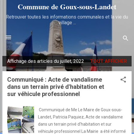
Commune de Goux‑sous‑Landet
Accéder au contenu principal
Retrouver toutes les informations communales et la vie du
village ...
Affichage des articles du juillet, 2022
TOUT AFFICHER
A
r
Communiqué : Acte de vandalisme
t
dans un terrain privé d'habitation et
i
sur véhicule professionnel
c
l
Communiqué de Me Le Maire de Goux-sous-
e
Landet, Patricia Paquiez, Acte de vandalisme
s
dans un terrain privé d'habitation et sur
véhicule professionnel La Mairie a été informé