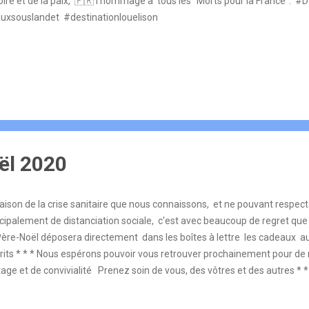
toire et de la paix, 🇫🇷 l'hommage à tous les "Morts pour la France"
uxsouslandet #destinationlouelison
ël 2020
aison de la crise sanitaire que nous connaissons, et ne pouvant respecte
ncipalement de distanciation sociale, c'est avec beaucoup de regret que
Père-Noël déposera directement dans les boîtes à lettre les cadeaux au
crits * * * Nous espérons pouvoir vous retrouver prochainement pour 
age et de convivialité Prenez soin de vous, des vôtres et des autres * *