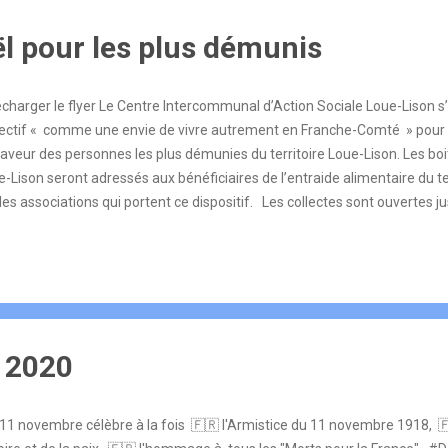
ël pour les plus démunis
écharger le flyer Le Centre Intercommunal d’Action Sociale Loue-Lison s
lectif « comme une envie de vivre autrement en Franche-Comté » pour c
aveur des personnes les plus démunies du territoire Loue-Lison. Les boite
e-Lison seront adressés aux bénéficiaires de l’entraide alimentaire du 
 les associations qui portent ce dispositif. Les collectes sont ouvertes
us. 3 lieux de dépôts sont disponibles sur le territoire : Le CIAS Loue-L
ANS, 06 89 19 87 87 Le CIAS Loue-Lison, 1 rue du Four à AMANCEY, 03 
n, 1 er étage de la Mairie à QUINGEY, 03 81 51 14 55
 2020
11 novembre célèbre à la fois 🇫🇷 l'Armistice du 11 novembre 1918, 