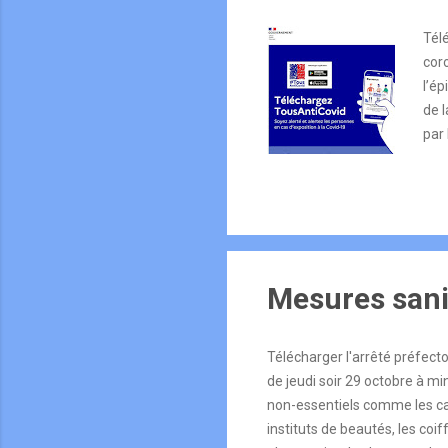
Tél
cor
l’ép
de 
par 
cont
de 
mes
des 
œuv
Mesures sani
Télécharger l'arrêté préfect
de jeudi soir 29 octobre à m
non-essentiels comme les caf
instituts de beautés, les coi