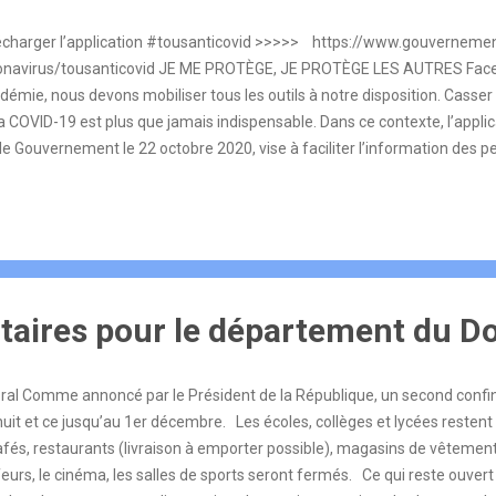
écharger l’application #tousanticovid >>>>> https://www.gouvernement
onavirus/tousanticovid JE ME PROTÈGE, JE PROTÈGE LES AUTRES Face à
idémie, nous devons mobiliser tous les outils à notre disposition. Casse
la COVID-19 est plus que jamais indispensable. Dans ce contexte, l’appli
le Gouvernement le 22 octobre 2020, vise à faciliter l’information des p
act avec une personne testée positive à la COVID-19 et à accélérer leur
l’action des médecins et de l’Assurance Maladie. En cela, TousAntiCovid
ures barrières déjà existantes face à la COVID-19. Son usage s’avère pa
lieux ou la concentration de personnes rend le respect de la distanciation
re.
taires pour le département du D
oral Comme annoncé par le Président de la République, un second confin
inuit et ce jusqu’au 1er décembre. Les écoles, collèges et lycées reste
és, restaurants (livraison à emporter possible), magasins de vêtement
ffeurs, le cinéma, les salles de sports seront fermés. Ce qui reste ouver