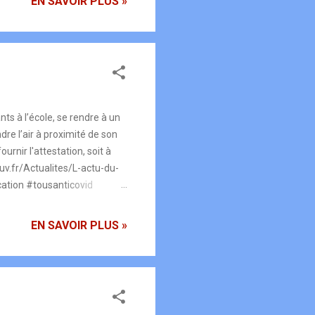
EN SAVOIR PLUS »
ts à l’école, se rendre à un
re l’air à proximité de son
urnir l'attestation, soit à
ouv.fr/Actualites/L-actu-du-
cation #tousanticovid
ffuser cette information à
posant pas d'imprimante, ni
EN SAVOIR PLUS »
es en mairie, ou sur
***** REPRISE DE LA