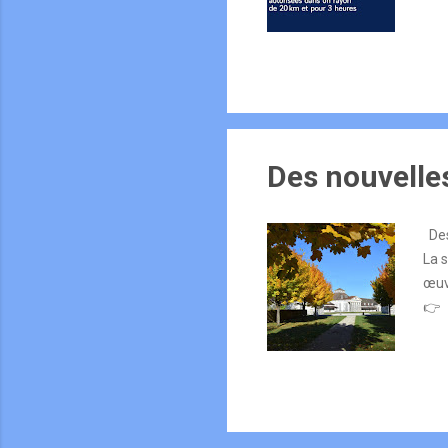
Des nouvelles 
Des
La s
œuvr
👉 