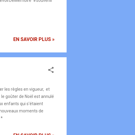
. #DevoirDeMémoire #souvenir
EN SAVOIR PLUS »
r les règles en vigueur, et
 le goûter de Noël est annulé
x enfants qui s'étaient
de nouveaux moments de
 *