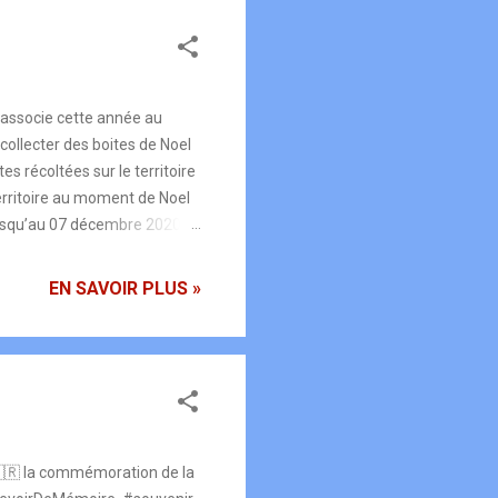
’associe cette année au
ollecter des boites de Noel
s récoltées sur le territoire
territoire au moment de Noel
 jusqu’au 07 décembre 2020
ison, 2 rue Jacques GERVAIS à
81 86 79 80 Le CIAS Loue-
EN SAVOIR PLUS »
🇫🇷 la commémoration de la