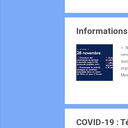
Informations 
> No
rend
domi
impr
Min
htt
vos
des
dem
***
CHA
COVID-19 : Té