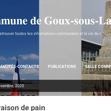
Accéder au contenu principal
mune de Goux‑sous‑La
etrouver toutes les informations communales et la vie du village .
MALITÉS-CONTACTS
PUBLICATIONS
SALLE COMM
novembre, 2020
raison de pain