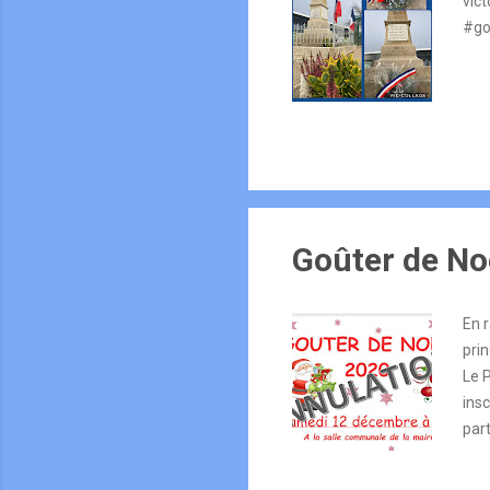
vic
#go
Goûter de No
En r
pri
Le 
ins
part