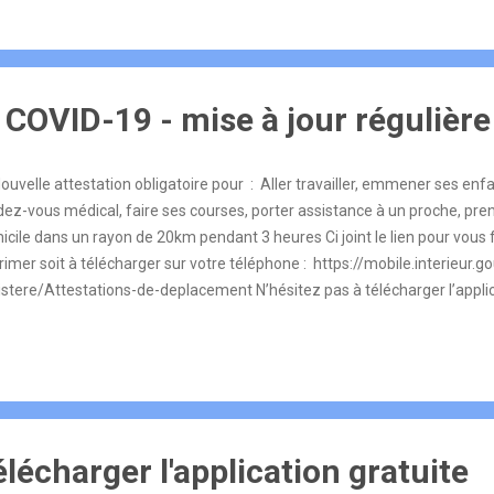
COVID-19 - mise à jour régulière
uvelle attestation obligatoire pour : Aller travailler, emmener ses enfan
ez-vous médical, faire ses courses, porter assistance à un proche, prend
cile dans un rayon de 20km pendant 3 heures Ci joint le lien pour vous fo
imer soit à télécharger sur votre téléphone : https://mobile.interieur.g
istere/Attestations-de-deplacement N’hésitez pas à télécharger l’appli
ps://www.gouvernement.fr/ info-coronavirus/tousanticovid Merciiii de di
 voisins : Pour les personnes domiciliées à Goux-sous-Landet, et ne dis
 applications numériques, des attestations dérogatoires seront disponibl
ande auprès du Maire ou des adjoints.
****************************************************************
SSE DU PETIT GIBIER Sui...
lécharger l'application gratuite