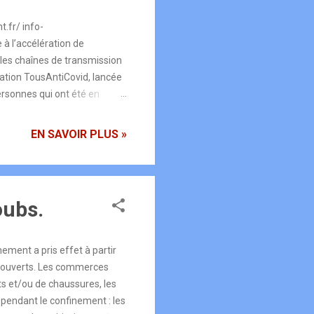
.fr/ info-
 l’accélération de
r les chaînes de transmission
cation TousAntiCovid, lancée
ersonnes qui ont été en
 prise en charge, en addition
 complète l’arsenal des
EN SAVOIR PLUS »
rticulièrement utile dans
 sociale difficile à mettre en
oubs.
ement a pris effet à partir
nt ouverts. Les commerces
s et/ou de chaussures, les
t pendant le confinement : les