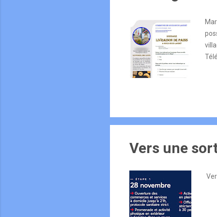
c
l
Mart
pos
e
vil
s
Tél
Vers une sort
Ver