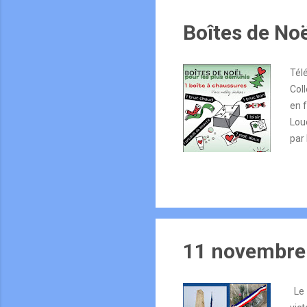
Boîtes de No
Tél
Col
en f
Lou
par
incl
ORN
Liso
11 novembre
Le 