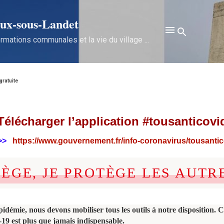
Accéder au contenu principal
x‑sous‑Landet
rmations communales et la vie du village ...
gratuite
Télécharger l’application #tousanticovi
>>>
https://www.gouvernement.fr/
info-coronavirus/tousanti
TÈGE, JE PROTÈGE LES AUTR
épidémie, nous devons mobiliser tous les outils à notre disposition. C
9 est plus que jamais indispensable.