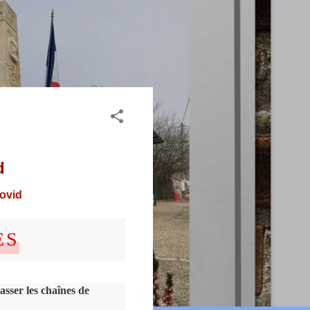
d
covid
ES
asser les chaînes de