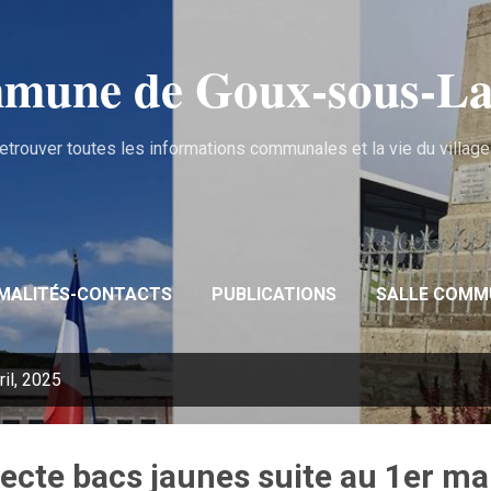
Accéder au contenu principal
mune de Goux‑sous‑La
etrouver toutes les informations communales et la vie du village .
MALITÉS-CONTACTS
PUBLICATIONS
SALLE COMM
ril, 2025
ecte bacs jaunes suite au 1er ma