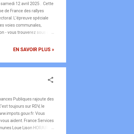
samedi 12 avril 2025 . Cette
e de France des rallyes
ectoral. L’épreuve spéciale
r des voies communales,
ion - vous trouverez sous ce
an explicatif des zones
 une buvette et petite
EN SAVOIR PLUS »
inances Publiques rajoute des
est toujours sur RDV, le
www.impots.gouv.fr. Vous
 vous aident. France Services
mmunes Loue Lison HORAIRES