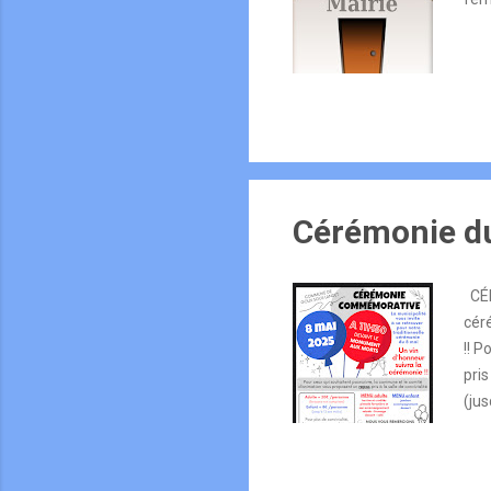
Cérémonie du
CÉR
cér
!! 
pris
(jus