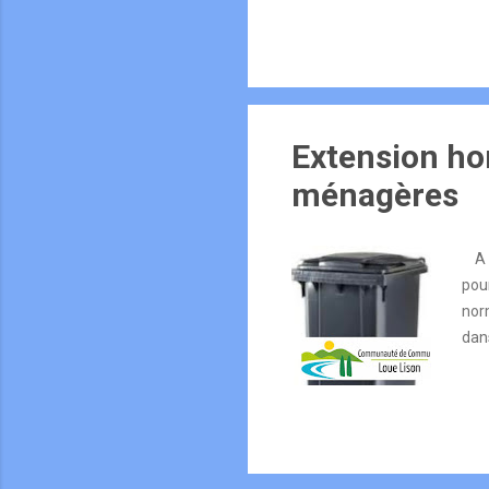
Lun
sem
fér
ou s
Qui
Extension ho
ménagères
A c
pou
norm
dan