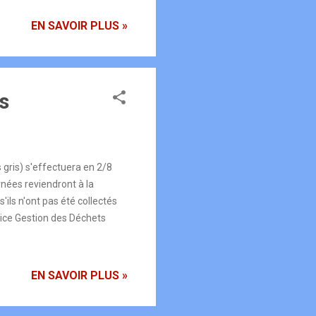
h30/13h30-16h Samedi
 semaines impaires, jours
EN SAVOIR PLUS »
seil France Services : avec
Rives de la Loue 25440
-services-24
s
gris) s'effectuera en 2/8
nées reviendront à la
'ils n'ont pas été collectés
vice Gestion des Déchets
EN SAVOIR PLUS »