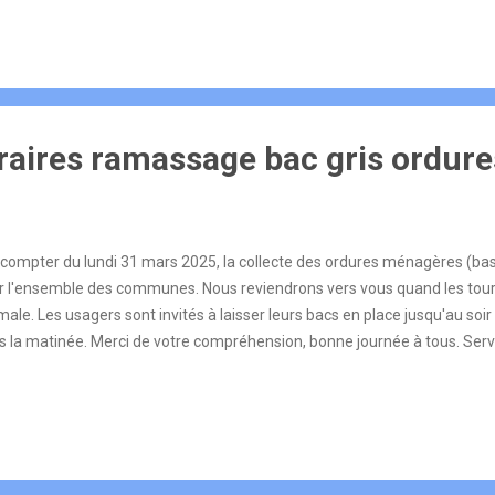
di,mardi, jeudi 9h-12h30/13h30-18h Mercredi 9h-12h Vendredi 9h-12
aine paire 9h-12h Fermé : mercredi après-midi, vendredi à 16h, samedi
iés. Fermetures exceptionnelles à rechercher. MODALITÉS D'ACCUEIL Con
ans RDV Carte nationale d'identité / passeport : RDV conseillé 4 place 
ngey Tél. : +33 3 70 88 50 10 https://cclouelison.fr/fr/rb/417588/france
raires ramassage bac gris ordure
ompter du lundi 31 mars 2025, la collecte des ordures ménagères (bas 
r l'ensemble des communes. Nous reviendrons vers vous quand les tour
ale. Les usagers sont invités à laisser leurs bacs en place jusqu'au soir s
s la matinée. Merci de votre compréhension, bonne journée à tous. Ser