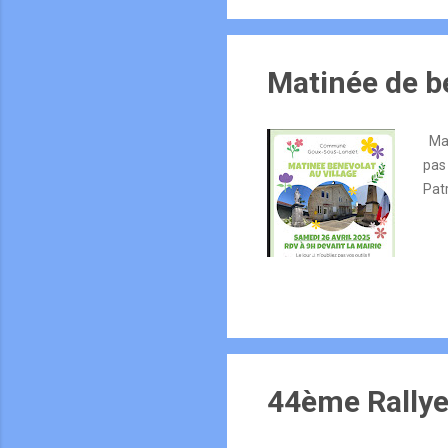
Matinée de bé
Mat
pas
Patr
44ème Rallye