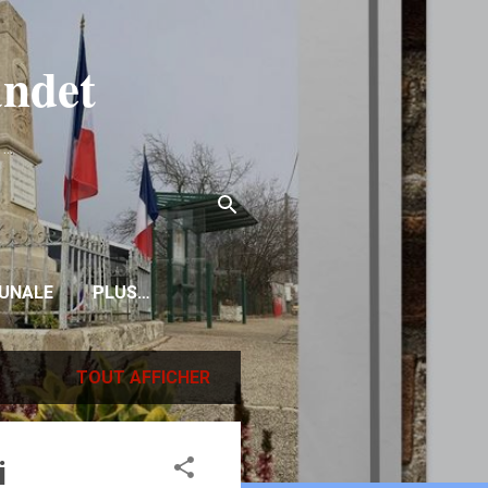
ndet
..
UNALE
PLUS…
TOUT AFFICHER
i