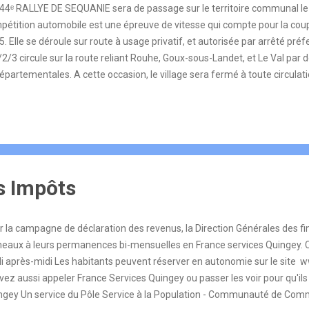
44ᵉ RALLYE DE SEQUANIE sera de passage sur le territoire communal le 
pétition automobile est une épreuve de vitesse qui compte pour la coup
. Elle se déroule sur route à usage privatif, et autorisée par arrêté préf
/2/3 circule sur la route reliant Rouhe, Goux-sous-Landet, et Le Val pa
épartementales. A cette occasion, le village sera fermé à toute circulat
 , un courrier qui sera adressé à l'ensemble des habitants, ainsi qu'un pl
essibles à pied . Le comité d'animation organisera comme chaque année
tauration à cette occasion. 👉 Courrier aux habitants
 Impôts
r la campagne de déclaration des revenus, la Direction Générales des f
neaux à leurs permanences bi-mensuelles en France services Quingey. C'
di après-midi Les habitants peuvent réserver en autonomie sur le site 
vez aussi appeler France Services Quingey ou passer les voir pour qu'ils
ngey Un service du Pôle Service à la Population - Communauté de Co