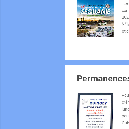
Le 
com
2025
N°1
et d
lien
acc
res
Permanences
Pou
cré
lun
pou
Qui