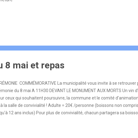
 8 mai et repas
ÉMONIE COMMÉMORATIVE La municipalité vous invite à se retrouver po
émonie du 8 mai A 11H30 DEVANT LE MONUMENT AUX MORTS Un vin d'h
Pour ceux qui souhaitent poursuivre, la commune et le comité d’animati
 à la salle de convivialité ! Adulte = 20€ /personne (boissons non compr
qu'à 12 ans inclus) Pour plus de convivialité, chacun partagera sa boisso