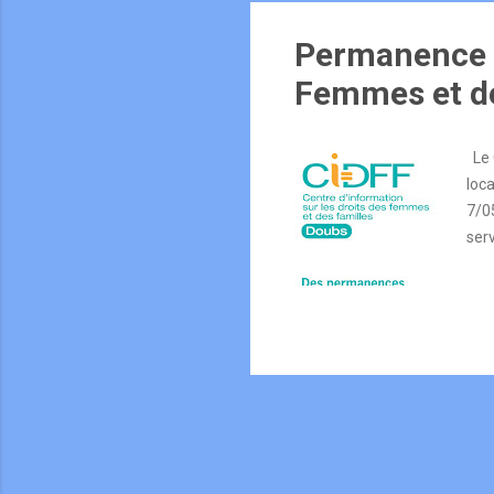
Permanence d
Femmes et de
Le 
loc
7/0
ser