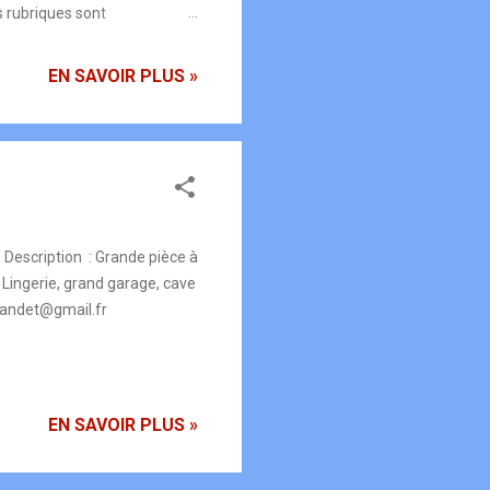
s rubriques sont
ec un policier, 7/7 j de 08h à
tes et devrait à compter de
EN SAVOIR PLUS »
tacter immédiatement sont le
escription : Grande pièce à
, Lingerie, grand garage, cave
landet@gmail.fr
EN SAVOIR PLUS »