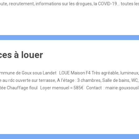
route, recrutement, informations sur les drogues, la COVID-19… toutes le
rtoriées ! Via un tchat, Il est également possible de dialoguer en ligne av
. Cette interface innovante a vocation à traiter les demandes non-urgen
1, fonctionner 24/24h. Dans tous les cas d’urgence, les numéros à con
u le 112.
es à louer
mune de Goux sous Landet LOUE Maison F4 Très agréable, lumineux, D
e au rdc ouverte sur terrasse, A l’étage : 3 chambres, Salle de bains, WC
tée Chauffage fioul Loyer mensuel = 585€ Contact : mairie.gouxsous