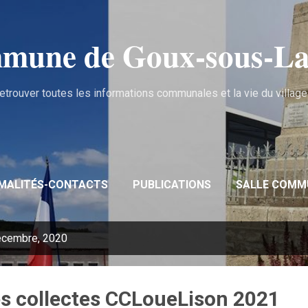
Accéder au contenu principal
mune de Goux‑sous‑La
etrouver toutes les informations communales et la vie du village .
MALITÉS-CONTACTS
PUBLICATIONS
SALLE COMM
décembre, 2020
es collectes CCLoueLison 2021