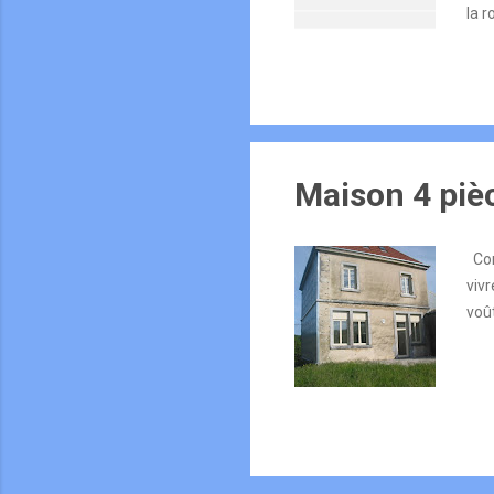
la 
répe
20h
202
17 o
Maison 4 pièc
Com
vivr
voû