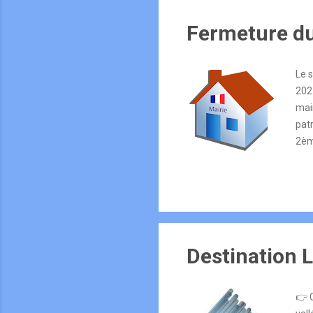
Fermeture du
Le 
202
mai
pat
2ème
Destination 
👉 C