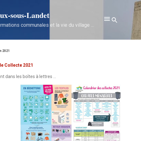
Accéder au contenu principal
x‑sous‑Landet
rmations communales et la vie du village ...
n 2021
de Collecte 2021
t dans les boîtes à lettres ...