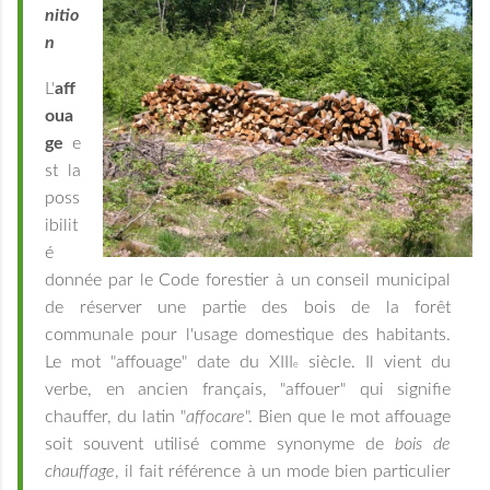
nitio
n
L'
aff
oua
ge
e
st la
poss
ibilit
é
donnée par le Code forestier à un conseil municipal
de réserver une partie des bois de la forêt
communale pour l'usage domestique des habitants.
Le mot "affouage" date du XIII
siècle. Il vient du
e
verbe, en ancien français, "affouer" qui signifie
chauffer, du latin "
affocare
". Bien que le mot affouage
soit souvent utilisé comme synonyme de
bois de
chauffage
, il fait référence à un mode bien particulier