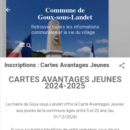
Accéder au contenu principal
Commune de
Goux‑sous‑Landet
Retrouver toutes les informations
communales et la vie du village ...
Inscriptions : Cartes Avantages Jeunes
CARTES AVANTAGES JEUNES
2024-2025
La mairie de Goux-sous-Landet offre la Carte Avantages Jeunes
aux jeunes de la commune âgés entre 5 et 22 ans (au
31/12/2024)
Si vous souhaitez bénéficier de cette opération, vous devez