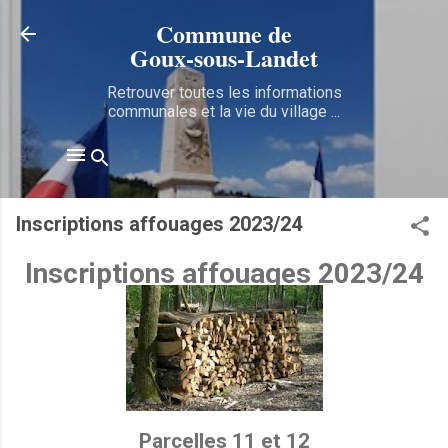
Accéder au contenu principal
Commune de
Goux‑sous‑Landet
Retrouver toutes les informations
communales et la vie du village ...
Inscriptions affouages 2023/24
Inscriptions affouages 2023/24
Parcelles 11 et 12