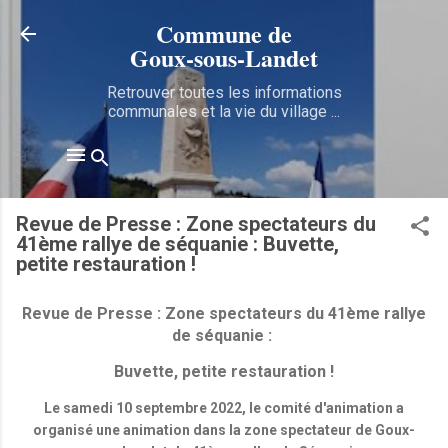
Accéder au contenu principal
Commune de
Goux‑sous‑Landet
Retrouver toutes les informations
communales et la vie du village ...
Revue de Presse : Zone spectateurs du
41ème rallye de séquanie : Buvette,
petite restauration !
Revue de Presse : Zone spectateurs du 41ème rallye
de séquanie :
Buvette, petite restauration !
Le samedi 10 septembre 2022, le comité d'animation a
organisé une animation dans la zone spectateur de Goux-