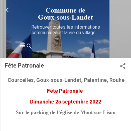
Accéder au contenu principal
Commune de
Goux‑sous‑Landet
Retrouver toutes les informations
communales et la vie du village ...
Fête Patronale
Courcelles, Goux-sous-Landet, Palantine, Rouhe
Fête Patronale
Dimanche 25 septembre 2022
Sur le parking de l’église de Mont sur Lison