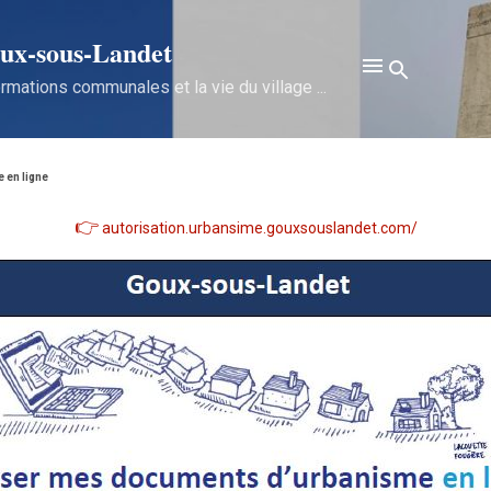
Accéder au contenu principal
x‑sous‑Landet
rmations communales et la vie du village ...
 en ligne
👉
autorisation.urbansime.gouxsouslandet.com/