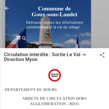
Accéder au contenu principal
Commune de
Goux‑sous‑Landet
Retrouver toutes les informations
communales et la vie du village ...
Circulation interdite : Sortie Le Val ->
Direction Myon
DEPARTEMENT DU DOUBS
ARRETE DE CIRCULATION HORS
AGGLOMERATION - RD15