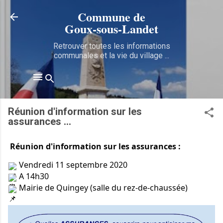
Accéder au contenu principal
Commune de
Goux‑sous‑Landet
Retrouver toutes les informations
communales et la vie du village ...
Réunion d'information sur les
assurances ...
Réunion d'information sur les assurances :
 Vendredi 11 septembre 2020
 A 14h30
 Mairie de Quingey (salle du rez-de-chaussée)