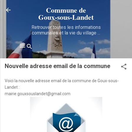
Accéder au contenu principal
Commune de
Goux‑sous‑Landet
Retrouver toutes les informations
communales et la vie du village ...
Nouvelle adresse email de la commune
Voici la nouvelle adresse email de la commune de Goux-sous-
Landet :
mairie.gouxsouslandet@gmail.com